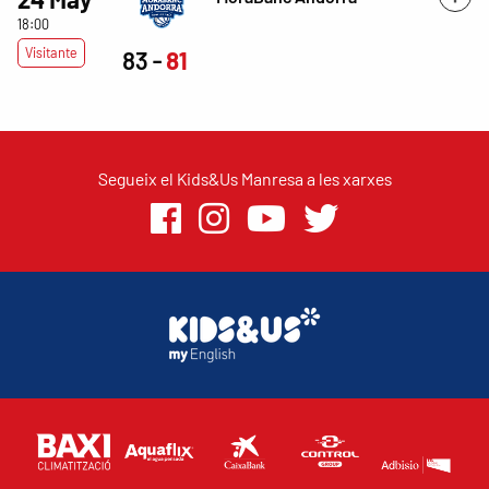
18:00
Visitante
83
81
Segueix el Kids&Us Manresa a les xarxes