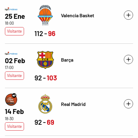
25 Ene
Valencia Basket
18:00
Visitante
112
96
02 Feb
Barça
17:00
Visitante
92
103
Real Madrid
14 Feb
18:30
92
69
Visitante