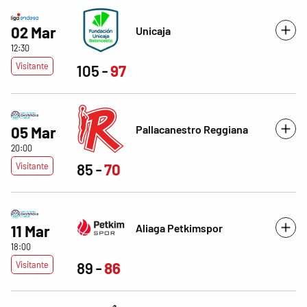
02 Mar
Unicaja
12:30
Visitante
105
97
Pallacanestro Reggiana
05 Mar
20:00
Visitante
85
70
Aliaga Petkimspor
11 Mar
18:00
Visitante
89
86