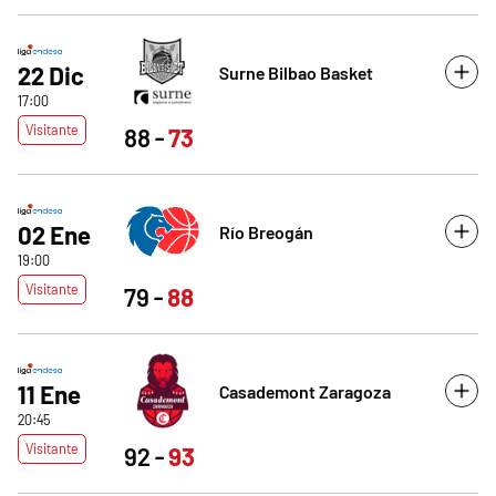
22 Dic
Surne Bilbao Basket
17:00
Visitante
88
73
02 Ene
Río Breogán
19:00
Visitante
79
88
11 Ene
Casademont Zaragoza
20:45
Visitante
92
93