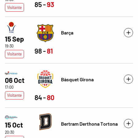
85
93
Visitante
Barça
15 Sep
19:30
98
81
Visitante
06 Oct
Bàsquet Girona
17:00
Visitante
84
80
Bertram Derthona Tortona
15 Oct
20:30