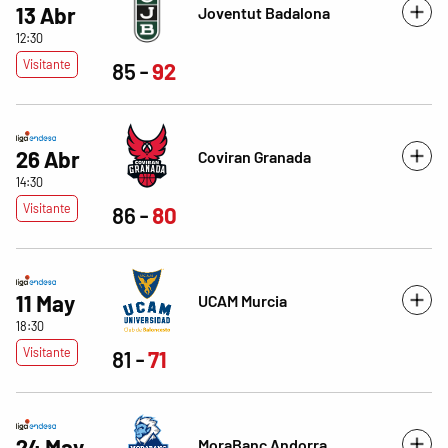
13 Abr
Joventut Badalona
12:30
Visitante
85
92
26 Abr
Coviran Granada
14:30
Visitante
86
80
11 May
UCAM Murcia
18:30
Visitante
81
71
24 May
MoraBanc Andorra