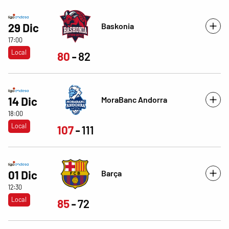
Baskonia
29 Dic
17:00
Local
80
82
MoraBanc Andorra
14 Dic
18:00
Local
107
111
Barça
01 Dic
12:30
Local
85
72