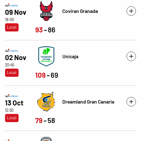
Coviran Granada
09 Nov
18:00
Local
93
86
Unicaja
02 Nov
20:45
Local
109
69
Dreamland Gran Canaria
13 Oct
12:30
Local
79
58