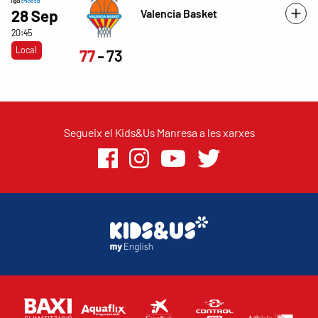
Valencia Basket
28 Sep
20:45
Local
77
73
Segueix el Kids&Us Manresa a les xarxes