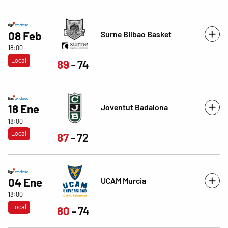
Surne Bilbao Basket
08 Feb
18:00
Local
89
74
Joventut Badalona
18 Ene
18:00
Local
87
72
UCAM Murcia
04 Ene
18:00
Local
80
74