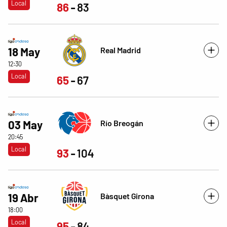
Local
86
83
Real Madrid
18 May
12:30
Local
65
67
Río Breogán
03 May
20:45
Local
93
104
Bàsquet Girona
19 Abr
18:00
Local
95
84