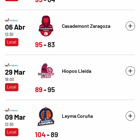
Casademont Zaragoza
06 Abr
12:30
Local
95
83
Hiopos Lleida
29 Mar
18:00
Local
89
95
Leyma Coruña
09 Mar
12:30
Local
104
89