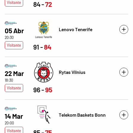
Visitante
84
72
Lenovo Tenerife
05 Abr
20:30
Visitante
91
84
Rytas Vilnius
22 Mar
18:30
Visitante
96
95
Telekom Baskets Bonn
14 Mar
20:00
Visitante
85
75