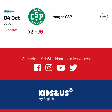
Limoges CSP
04 Oct
20:30
Visitante
73
76
Segueix el Kids&Us Manresa a les xarxes