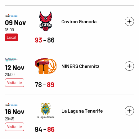
Coviran Granada
09 Nov
18:00
Local
93
86
NINERS Chemnitz
12 Nov
20:00
Visitante
78
89
16 Nov
La Laguna Tenerife
20:45
Visitante
94
86