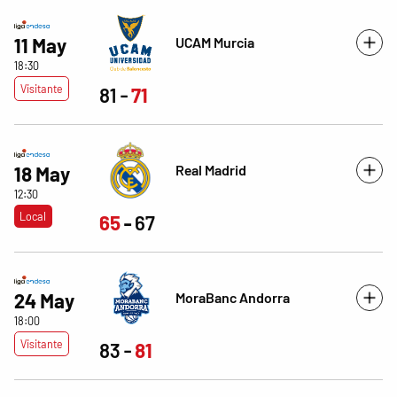
11 May
UCAM Murcia
18:30
Visitante
81
71
Real Madrid
18 May
12:30
Local
65
67
24 May
MoraBanc Andorra
18:00
Visitante
83
81