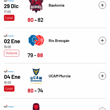
Baskonia
29 Dic
17:00
Local
80
82
02 Ene
Río Breogán
19:00
Visitante
79
88
UCAM Murcia
04 Ene
18:00
Local
80
74