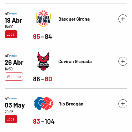
Bàsquet Girona
19 Abr
18:00
Local
95
84
26 Abr
Coviran Granada
14:30
Visitante
86
80
Río Breogán
03 May
20:45
Local
93
104