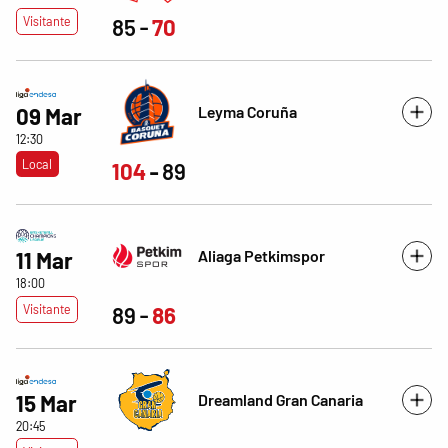
Visitante
85
70
Leyma Coruña
09 Mar
12:30
Local
104
89
Aliaga Petkimspor
11 Mar
18:00
Visitante
89
86
15 Mar
Dreamland Gran Canaria
20:45