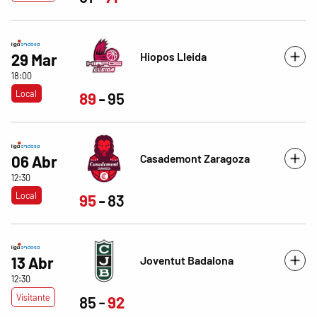
Hiopos Lleida
29 Mar
18:00
Local
89
95
Casademont Zaragoza
06 Abr
12:30
Local
95
83
13 Abr
Joventut Badalona
12:30
Visitante
85
92