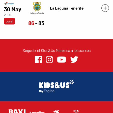
La Laguna Tenerife
30 May
21:00
Local
86
83
Segueix el Kids&Us Manresa a les xarxes