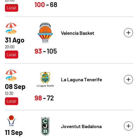
20:00
100
68
Local
Valencia Basket
31 Ago
20:00
93
105
Local
La Laguna Tenerife
08 Sep
12:30
98
72
Local
Joventut Badalona
11 Sep