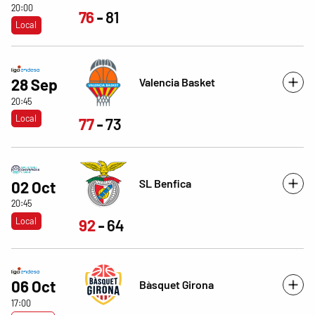
20:00
76
81
Local
Valencia Basket
28 Sep
20:45
Local
77
73
SL Benfica
02 Oct
20:45
Local
92
64
06 Oct
Bàsquet Girona
17:00