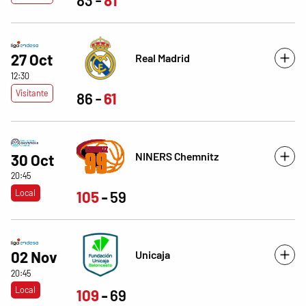
27 Oct
Real Madrid
12:30
Visitante
86
61
NINERS Chemnitz
30 Oct
20:45
Local
105
59
Unicaja
02 Nov
20:45
Local
109
69