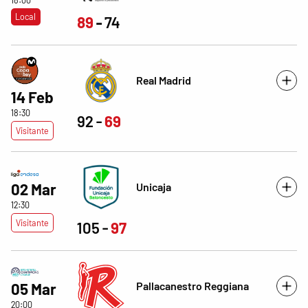
Local
89
74
Real Madrid
14 Feb
18:30
92
69
Visitante
02 Mar
Unicaja
12:30
Visitante
105
97
Pallacanestro Reggiana
05 Mar
20:00