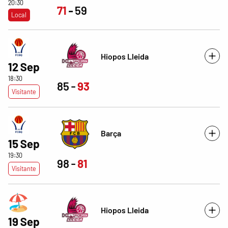
20:30
71
59
Local
Hiopos Lleida
12 Sep
18:30
85
93
Visitante
Barça
15 Sep
19:30
98
81
Visitante
Hiopos Lleida
19 Sep