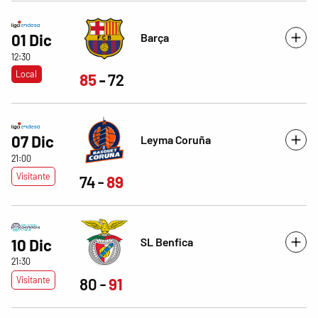
Barça
01 Dic
12:30
Local
85
72
07 Dic
Leyma Coruña
21:00
Visitante
74
89
SL Benfica
10 Dic
21:30
Visitante
80
91