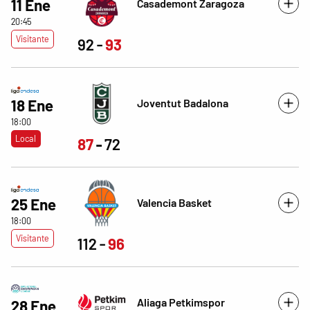
11 Ene
Casademont Zaragoza
20:45
Visitante
92
93
Joventut Badalona
18 Ene
18:00
Local
87
72
25 Ene
Valencia Basket
18:00
Visitante
112
96
Aliaga Petkimspor
28 Ene