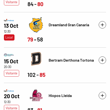
Visitante
84
80
Dreamland Gran Canaria
13 Oct
12:30
Local
79
58
Bertram Derthona Tortona
15 Oct
20:30
Visitante
102
85
20 Oct
Hiopos Lleida
12:30
Visitante
83
81