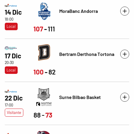
MoraBanc Andorra
14 Dic
18:00
Local
107
111
Bertram Derthona Tortona
17 Dic
20:30
Local
100
82
22 Dic
Surne Bilbao Basket
17:00
Visitante
88
73