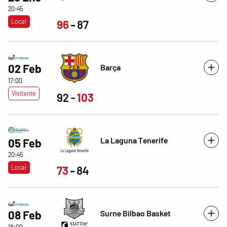
20:45
Local
96
87
02 Feb
Barça
17:00
Visitante
92
103
La Laguna Tenerife
05 Feb
20:45
Local
73
84
Surne Bilbao Basket
08 Feb
18:00