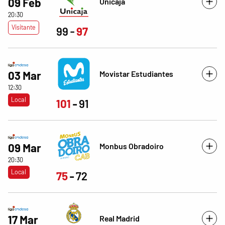
09 Feb
Unicaja
20:30
Visitante
99
97
Movistar Estudiantes
03 Mar
12:30
Local
101
91
Monbus Obradoiro
09 Mar
20:30
Local
75
72
17 Mar
Real Madrid