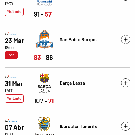
12:30
Visitante
91
57
San Pablo Burgos
23 Mar
18:00
Local
83
86
31 Mar
Barça Lassa
17:00
Visitante
107
71
Iberostar Tenerife
07 Abr
12:30