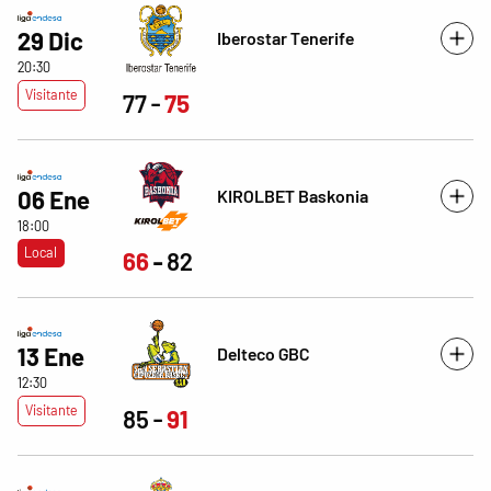
29 Dic
Iberostar Tenerife
20:30
Visitante
77
75
KIROLBET Baskonia
06 Ene
18:00
Local
66
82
13 Ene
Delteco GBC
12:30
Visitante
85
91