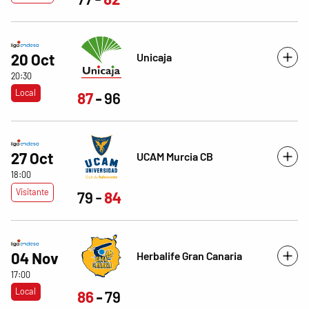
Unicaja
20 Oct
20:30
Local
87
96
27 Oct
UCAM Murcia CB
18:00
Visitante
79
84
Herbalife Gran Canaria
04 Nov
17:00
Local
86
79