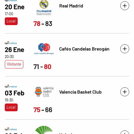
Real Madrid
20 Ene
17:00
Local
78
83
26 Ene
Cafés Candelas Breogán
20:30
Visitante
71
80
Valencia Basket Club
03 Feb
19:30
Local
75
66