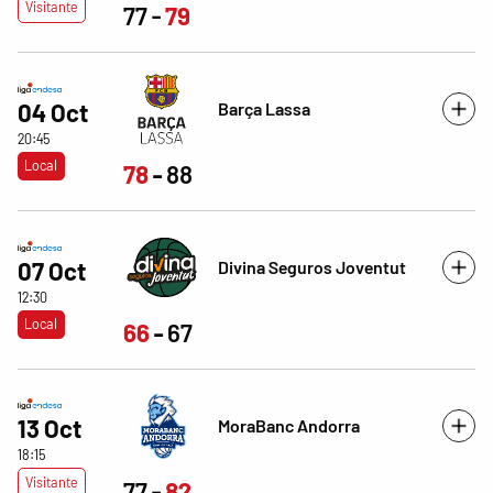
Visitante
77
79
Barça Lassa
04 Oct
20:45
Local
78
88
Divina Seguros Joventut
07 Oct
12:30
Local
66
67
13 Oct
MoraBanc Andorra
18:15
Visitante
77
82