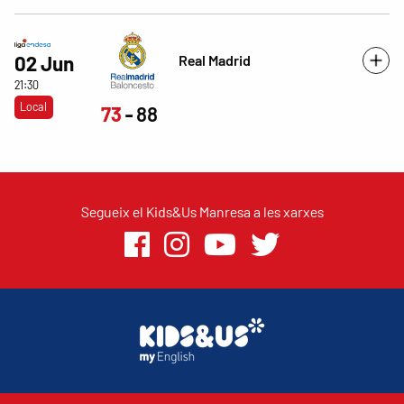
Real Madrid
02 Jun
21:30
Local
73
88
Segueix el Kids&Us Manresa a les xarxes