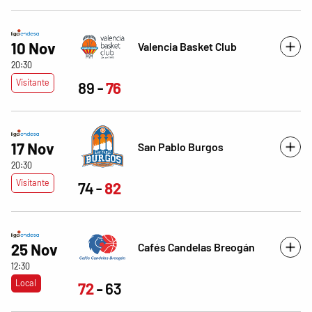
10 Nov
Valencia Basket Club
20:30
Visitante
89
76
17 Nov
San Pablo Burgos
20:30
Visitante
74
82
Cafés Candelas Breogán
25 Nov
12:30
Local
72
63