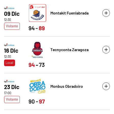
09 Dic
Montakit Fuenlabrada
12:30
Visitante
94
89
Tecnyconta Zaragoza
16 Dic
12:30
Local
94
73
23 Dic
Monbus Obradoiro
17:00
Visitante
90
97