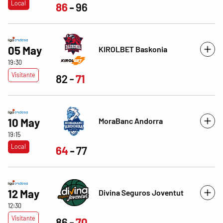
Local
86
96
05 May
KIROLBET Baskonia
19:30
Visitante
82
71
MoraBanc Andorra
10 May
19:15
Local
64
77
12 May
Divina Seguros Joventut
12:30
Visitante
86
70