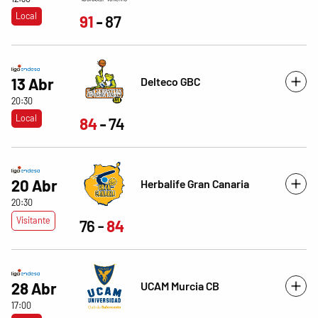
Local
91
87
Delteco GBC
13 Abr
20:30
Local
84
74
20 Abr
Herbalife Gran Canaria
20:30
Visitante
76
84
UCAM Murcia CB
28 Abr
17:00