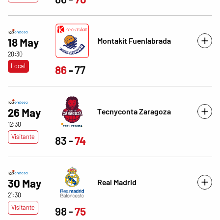
Montakit Fuenlabrada
18 May
20:30
Local
86
77
26 May
Tecnyconta Zaragoza
12:30
Visitante
83
74
30 May
Real Madrid
21:30
Visitante
98
75