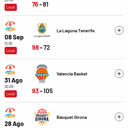
20:00
76
81
Local
La Laguna Tenerife
08 Sep
12:30
98
72
Local
Valencia Basket
31 Ago
20:00
93
105
Local
Bàsquet Girona
28 Ago