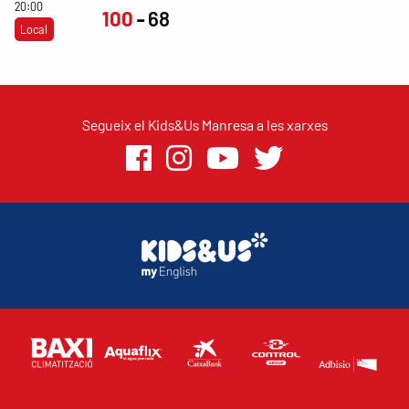
20:00
100
68
Local
Segueix el Kids&Us Manresa a les xarxes