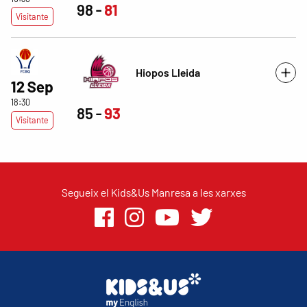
98
81
Visitante
Hiopos Lleida
12 Sep
18:30
85
93
Visitante
Segueix el Kids&Us Manresa a les xarxes