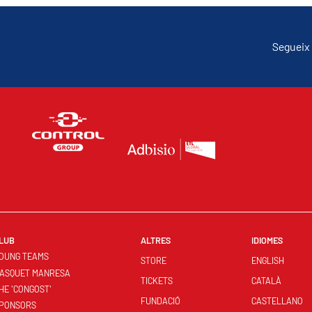
Segueix 
LUB
ALTRES
IDIOMES
OUNG TEAMS
STORE
ENGLISH
ASQUET MANRESA
TICKETS
CATALÀ
HE 'CONGOST'
FUNDACIÓ
CASTELLANO
PONSORS