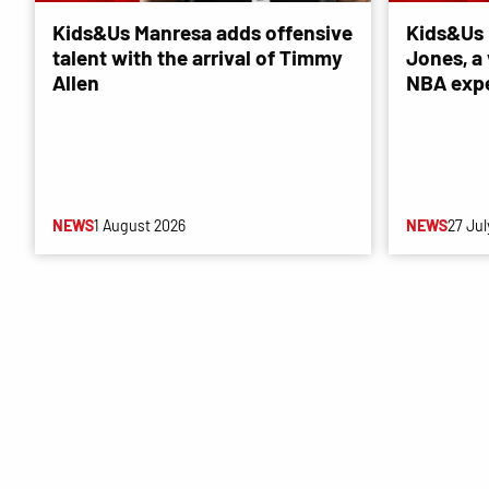
Kids&Us Manresa adds offensive
Kids&Us 
talent with the arrival of Timmy
Jones, a 
Allen
NBA exp
NEWS
1 August 2026
NEWS
27 Jul