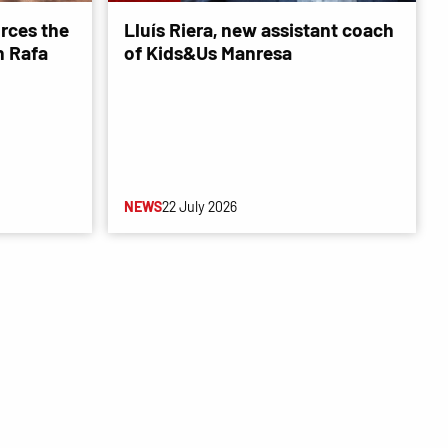
rces the
Lluís Riera, new assistant coach
 Rafa
of Kids&Us Manresa
NEWS
22 July 2026