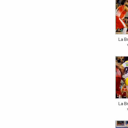
La Br
La Br