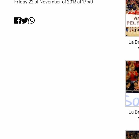
Friday 22 of November of 2013 at 17:40
La Br
La Br