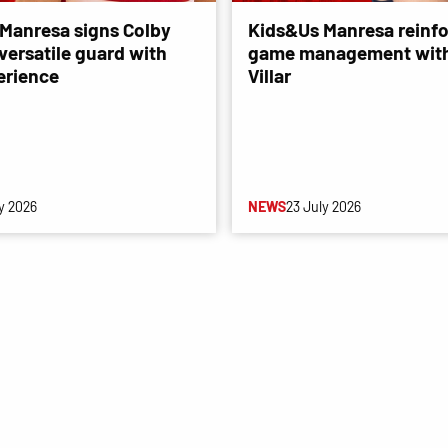
Manresa signs Colby
Kids&Us Manresa reinfo
versatile guard with
game management with
erience
Villar
y 2026
NEWS
23 July 2026