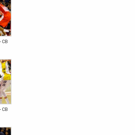
– CB
– CB