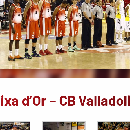
xa d’Or – CB Valladol