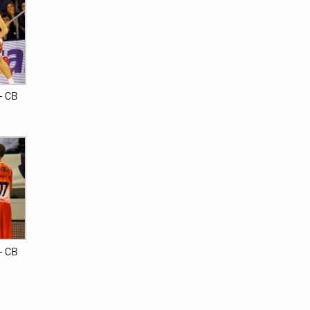
– CB
– CB