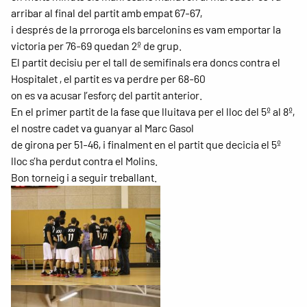
arribar al final del partit amb empat 67-67,
i després de la prroroga els barcelonins es vam emportar la
victoria per 76-69 quedan 2º de grup.
El partit decisiu per el tall de semifinals era doncs contra el
Hospitalet , el partit es va perdre per 68-60
on es va acusar l’esforç del partit anterior.
En el primer partit de la fase que lluitava per el lloc del 5º al 8º,
el nostre cadet va guanyar al Marc Gasol
de girona per 51-46, i finalment en el partit que decicia el 5º
lloc s’ha perdut contra el Molins.
Bon torneig i a seguir treballant.