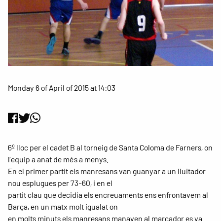
Monday 6 of April of 2015 at 14:03
6º lloc per el cadet B al torneig de Santa Coloma de Farners, on
l’equip a anat de més a menys.
En el primer partit els manresans van guanyar a un lluitador
nou esplugues per 73-60, i en el
partit clau que decidía els encreuaments ens enfrontavem al
Barça, en un matx molt igualat on
en molts minuts els manresans manaven al marcador es va