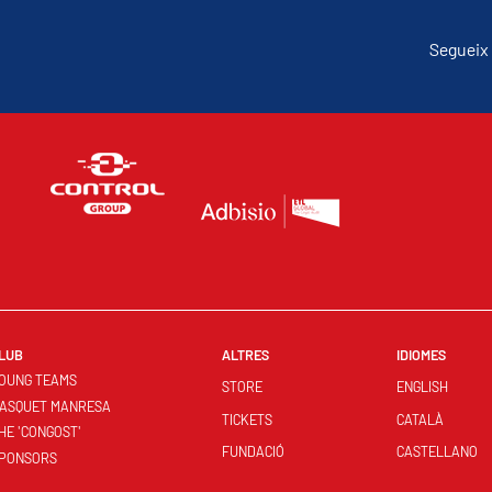
Segueix 
LUB
ALTRES
IDIOMES
OUNG TEAMS
STORE
ENGLISH
ASQUET MANRESA
TICKETS
CATALÀ
HE 'CONGOST'
FUNDACIÓ
CASTELLANO
PONSORS