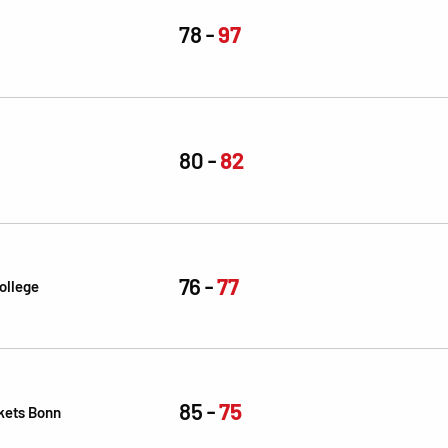
78
97
80
82
76
77
ollege
85
75
kets Bonn