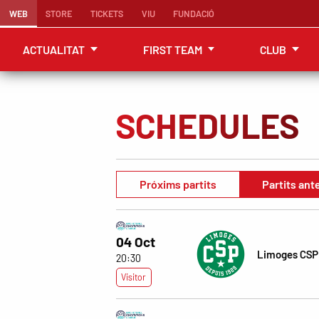
WEB
STORE
TICKETS
VIU
FUNDACIÓ
ACTUALITAT
FIRST TEAM
CLUB
SCHEDULES
Próxims partits
Partits ant
04 Oct
Limoges CSP
20:30
Visitor