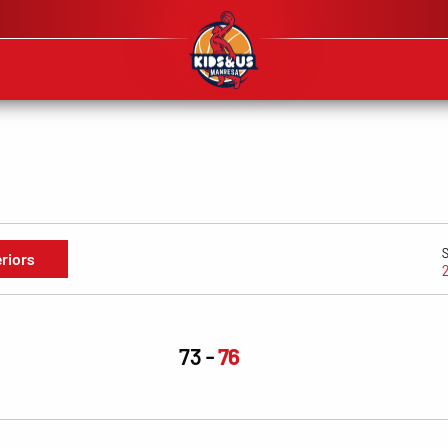
eriors
73
76