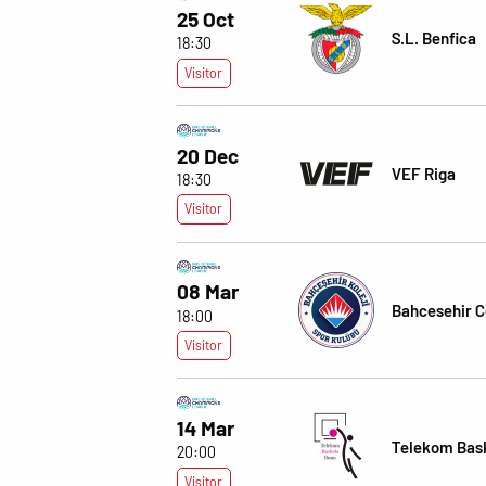
25 Oct
S.L. Benfica
18:30
Visitor
20 Dec
VEF Riga
18:30
Visitor
08 Mar
Bahcesehir C
18:00
Visitor
14 Mar
Telekom Bas
20:00
Visitor