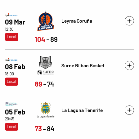
Leyma Coruña
09 Mar
12:30
Local
104
89
Surne Bilbao Basket
08 Feb
18:00
Local
89
74
La Laguna Tenerife
05 Feb
20:45
Local
73
84