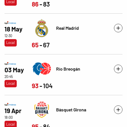
Local
86
83
Real Madrid
18 May
12:30
Local
65
67
Río Breogán
03 May
20:45
Local
93
104
Bàsquet Girona
19 Apr
18:00
Local
95
84