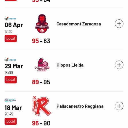
Casademont Zaragoza
06 Apr
12:30
Local
95
83
Hiopos Lleida
29 Mar
18:00
Local
89
95
Pallacanestro Reggiana
18 Mar
20:45
Local
96
90