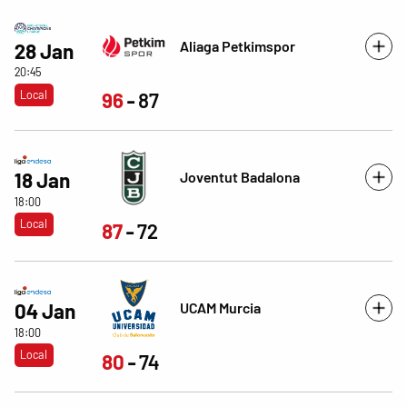
Aliaga Petkimspor
28 Jan
20:45
Local
96
87
Joventut Badalona
18 Jan
18:00
Local
87
72
UCAM Murcia
04 Jan
18:00
Local
80
74