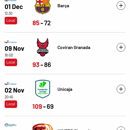
Barça
01 Dec
12:30
Local
85
72
Coviran Granada
09 Nov
18:00
Local
93
86
Unicaja
02 Nov
20:45
Local
109
69