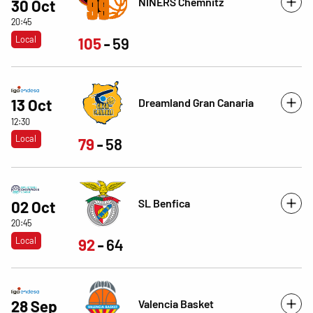
NINERS Chemnitz
30 Oct
20:45
Local
105
59
Dreamland Gran Canaria
13 Oct
12:30
Local
79
58
SL Benfica
02 Oct
20:45
Local
92
64
Valencia Basket
28 Sep