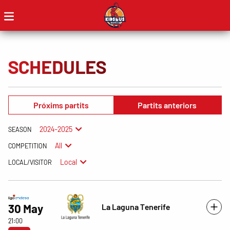
SCHEDULES
Próxims partits
Partits anteriors
2024-2025
SEASON
All
COMPETITION
Local
LOCAL/VISITOR
La Laguna Tenerife
30 May
21:00