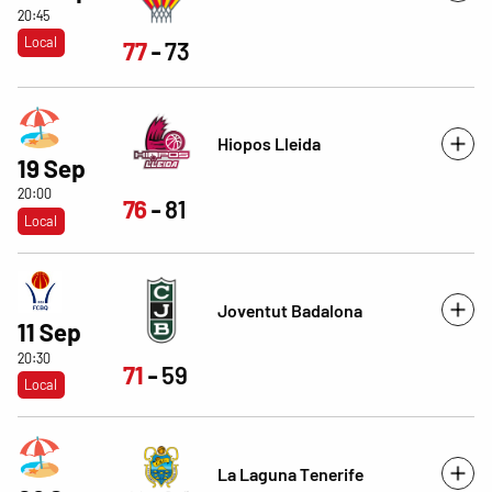
20:45
Local
77
73
Hiopos Lleida
19 Sep
20:00
76
81
Local
Joventut Badalona
11 Sep
20:30
71
59
Local
La Laguna Tenerife