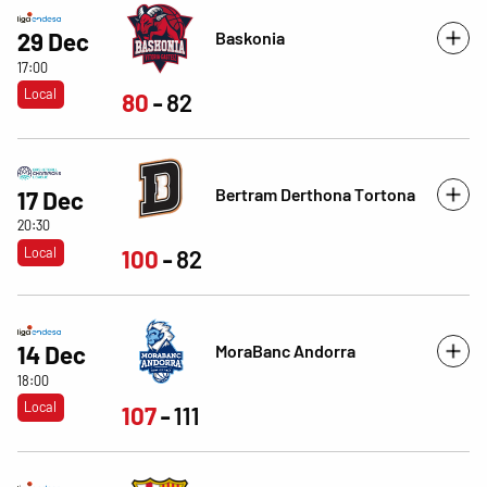
Baskonia
29 Dec
17:00
Local
80
82
Bertram Derthona Tortona
17 Dec
20:30
Local
100
82
MoraBanc Andorra
14 Dec
18:00
Local
107
111