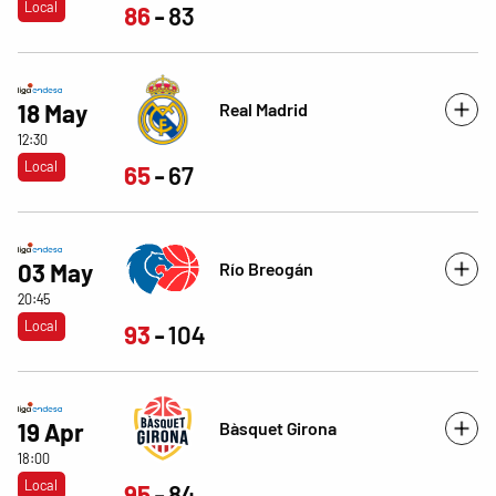
Local
86
83
Real Madrid
18 May
12:30
Local
65
67
Río Breogán
03 May
20:45
Local
93
104
Bàsquet Girona
19 Apr
18:00
Local
95
84