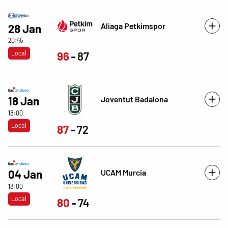
Aliaga Petkimspor
28 Jan
20:45
Local
96
87
Joventut Badalona
18 Jan
18:00
Local
87
72
UCAM Murcia
04 Jan
18:00
Local
80
74