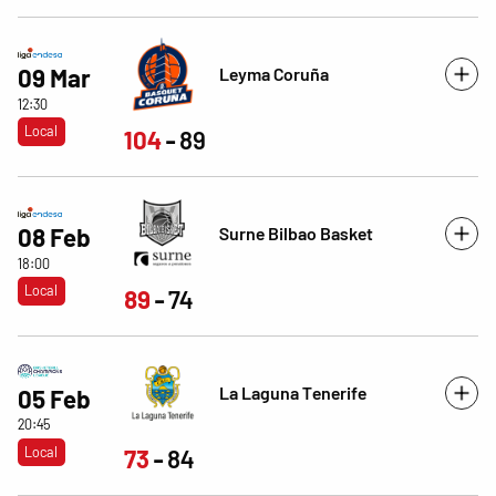
Leyma Coruña
09 Mar
12:30
Local
104
89
Surne Bilbao Basket
08 Feb
18:00
Local
89
74
La Laguna Tenerife
05 Feb
20:45
Local
73
84