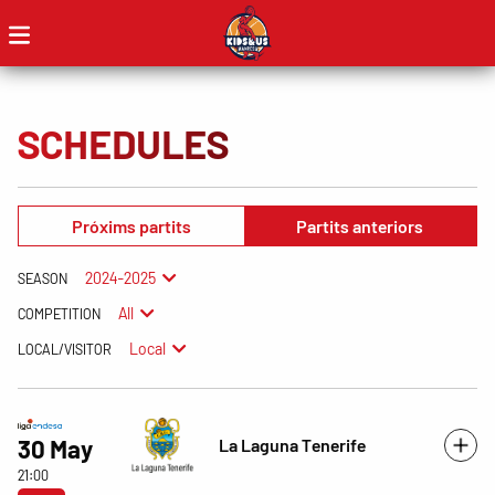
SCHEDULES
Próxims partits
Partits anteriors
2024-2025
SEASON
All
COMPETITION
Local
LOCAL/VISITOR
La Laguna Tenerife
30 May
21:00