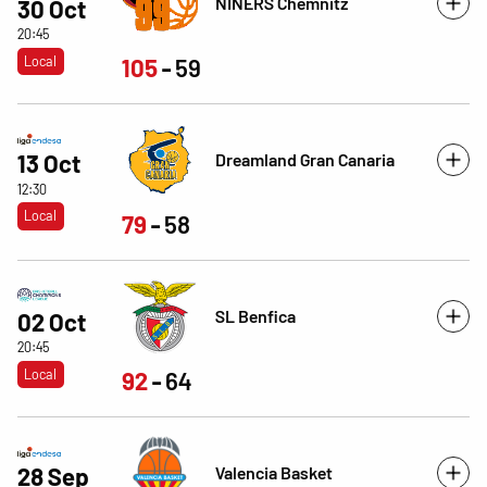
NINERS Chemnitz
30 Oct
20:45
Local
105
59
Dreamland Gran Canaria
13 Oct
12:30
Local
79
58
SL Benfica
02 Oct
20:45
Local
92
64
Valencia Basket
28 Sep