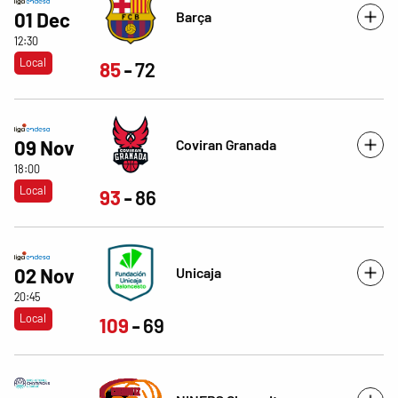
Barça
01 Dec
12:30
Local
85
72
Coviran Granada
09 Nov
18:00
Local
93
86
Unicaja
02 Nov
20:45
Local
109
69