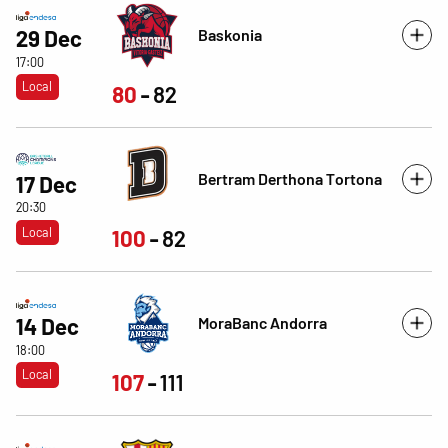
Baskonia
29 Dec
17:00
Local
80
82
Bertram Derthona Tortona
17 Dec
20:30
Local
100
82
MoraBanc Andorra
14 Dec
18:00
Local
107
111