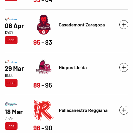
Casademont Zaragoza
06 Apr
12:30
Local
95
83
Hiopos Lleida
29 Mar
18:00
Local
89
95
Pallacanestro Reggiana
18 Mar
20:45
Local
96
90