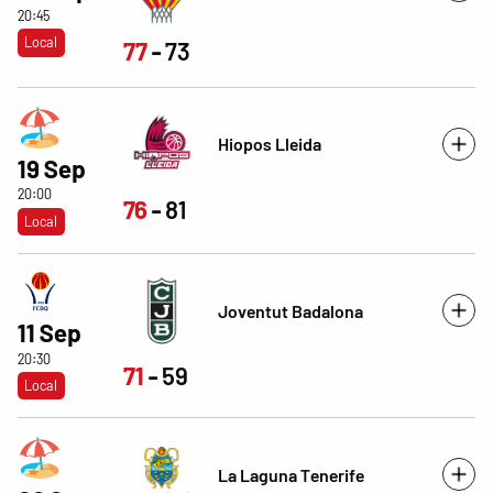
20:45
Local
77
73
Hiopos Lleida
19 Sep
20:00
76
81
Local
Joventut Badalona
11 Sep
20:30
71
59
Local
La Laguna Tenerife