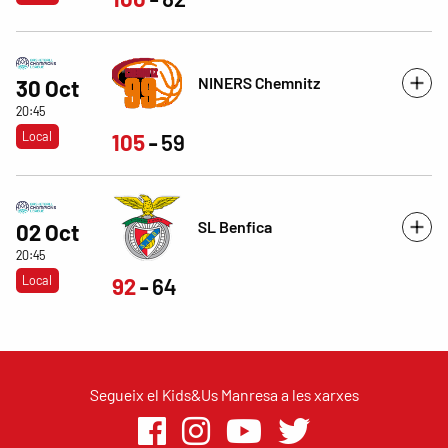
NINERS Chemnitz
30 Oct
20:45
Local
105
59
SL Benfica
02 Oct
20:45
Local
92
64
Segueix el Kids&Us Manresa a les xarxes