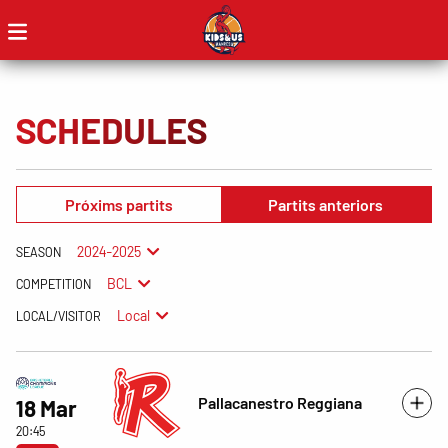
SCHEDULES
Próxims partits
Partits anteriors
2024-2025
SEASON
BCL
COMPETITION
Local
LOCAL/VISITOR
Pallacanestro Reggiana
18 Mar
20:45