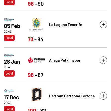
Local
96
90
La Laguna Tenerife
05 Feb
20:45
Local
73
84
Aliaga Petkimspor
28 Jan
20:45
Local
96
87
Bertram Derthona Tortona
17 Dec
20:30
Local
100
82