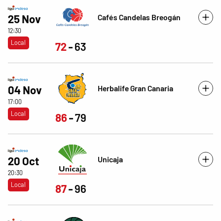
Cafés Candelas Breogán
25 Nov
12:30
Local
72
63
Herbalife Gran Canaria
04 Nov
17:00
Local
86
79
Unicaja
20 Oct
20:30
Local
87
96