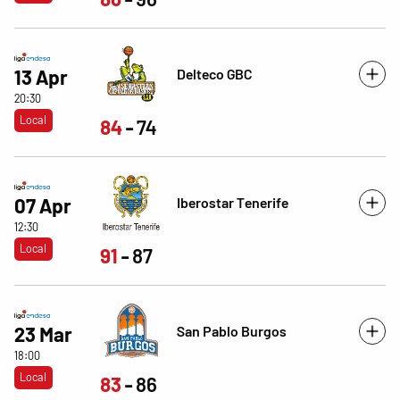
Delteco GBC
13 Apr
20:30
Local
84
74
Iberostar Tenerife
07 Apr
12:30
Local
91
87
San Pablo Burgos
23 Mar
18:00
Local
83
86