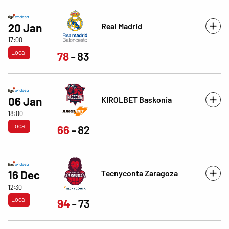
Real Madrid
20 Jan
17:00
Local
78
83
KIROLBET Baskonia
06 Jan
18:00
Local
66
82
Tecnyconta Zaragoza
16 Dec
12:30
Local
94
73