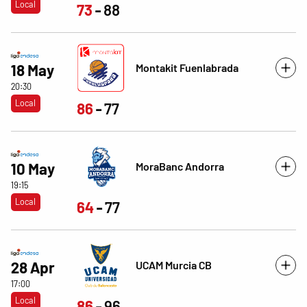
Local
73
88
Montakit Fuenlabrada
18 May
20:30
Local
86
77
MoraBanc Andorra
10 May
19:15
Local
64
77
UCAM Murcia CB
28 Apr
17:00
Local
86
96