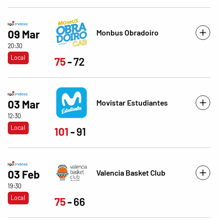
Monbus Obradoiro
09 Mar
20:30
Local
75
72
Movistar Estudiantes
03 Mar
12:30
Local
101
91
Valencia Basket Club
03 Feb
19:30
Local
75
66