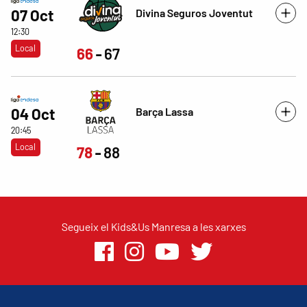
Divina Seguros Joventut
07 Oct
12:30
Local
66
67
Barça Lassa
04 Oct
20:45
Local
78
88
Segueix el Kids&Us Manresa a les xarxes