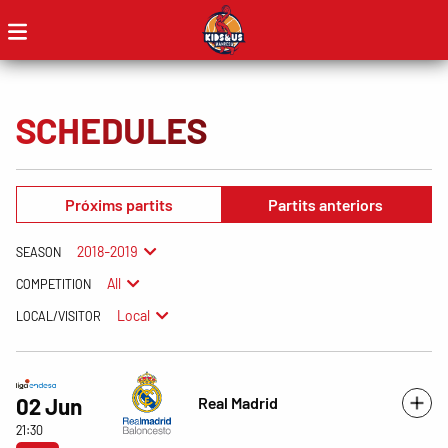
SCHEDULES
Próxims partits
Partits anteriors
2018-2019
SEASON
All
COMPETITION
Local
LOCAL/VISITOR
Real Madrid
02 Jun
21:30