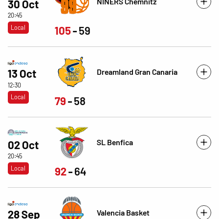
NINERS Chemnitz
30 Oct
20:45
Local
105
59
Dreamland Gran Canaria
13 Oct
12:30
Local
79
58
SL Benfica
02 Oct
20:45
Local
92
64
Valencia Basket
28 Sep