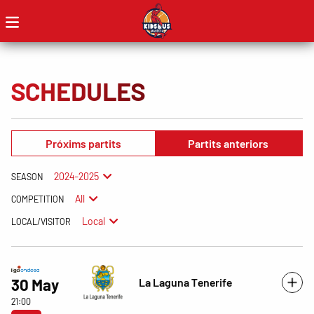
SCHEDULES
Próxims partits
Partits anteriors
2024-2025
SEASON
All
COMPETITION
Local
LOCAL/VISITOR
La Laguna Tenerife
30 May
21:00