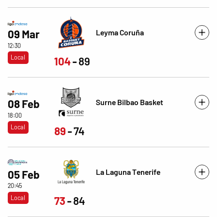
Leyma Coruña
09 Mar
12:30
Local
104
89
Surne Bilbao Basket
08 Feb
18:00
Local
89
74
La Laguna Tenerife
05 Feb
20:45
Local
73
84