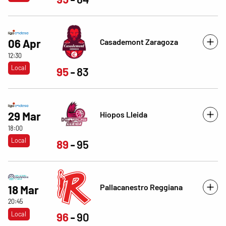
Casademont Zaragoza
06 Apr
12:30
Local
95
83
Hiopos Lleida
29 Mar
18:00
Local
89
95
Pallacanestro Reggiana
18 Mar
20:45
Local
96
90