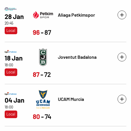
Aliaga Petkimspor
28 Jan
20:45
Local
96
87
Joventut Badalona
18 Jan
18:00
Local
87
72
UCAM Murcia
04 Jan
18:00
Local
80
74