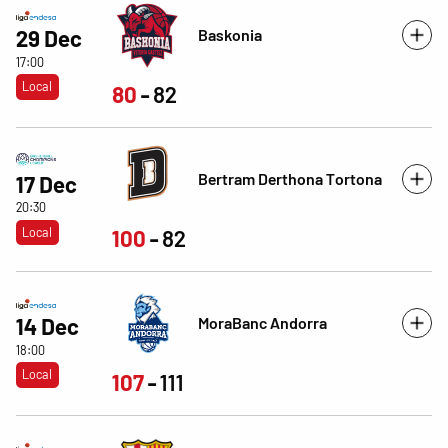
Baskonia
29 Dec
17:00
Local
80
82
Bertram Derthona Tortona
17 Dec
20:30
Local
100
82
MoraBanc Andorra
14 Dec
18:00
Local
107
111