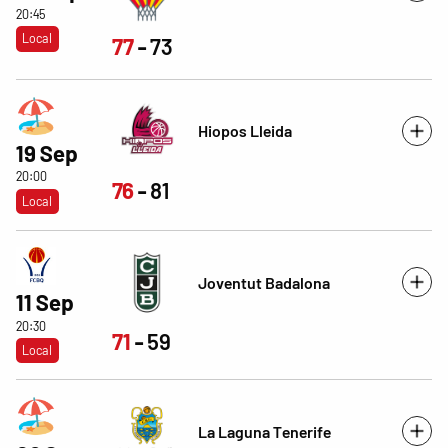
20:45
Local
77
73
Hiopos Lleida
19 Sep
20:00
76
81
Local
Joventut Badalona
11 Sep
20:30
71
59
Local
La Laguna Tenerife