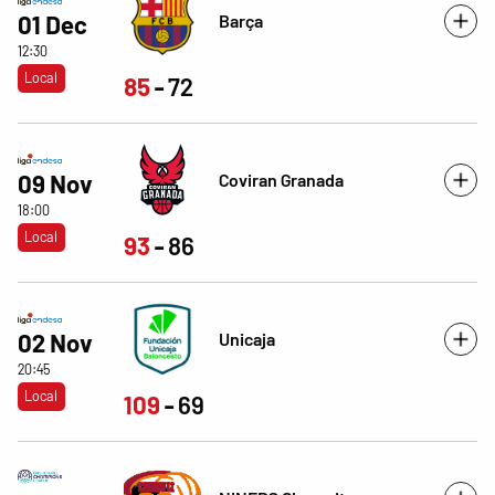
Barça
01 Dec
12:30
Local
85
72
Coviran Granada
09 Nov
18:00
Local
93
86
Unicaja
02 Nov
20:45
Local
109
69