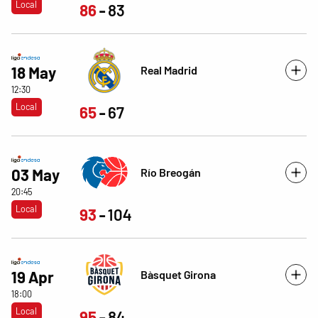
Local
86
83
Real Madrid
18 May
12:30
Local
65
67
Río Breogán
03 May
20:45
Local
93
104
Bàsquet Girona
19 Apr
18:00
Local
95
84