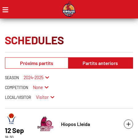
SCHEDULES
Próxims partits
Partits anteriors
2024-2025
SEASON
None
COMPETITION
Visitor
LOCAL/VISITOR
Hiopos Lleida
12 Sep
18:30