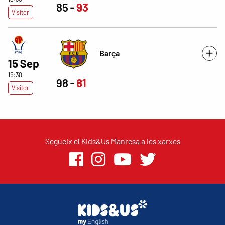
85
93
Visitor
Barça
15 Sep
19:30
98
81
Visitor
Segueix el Kids&Us Manresa a les xarxes