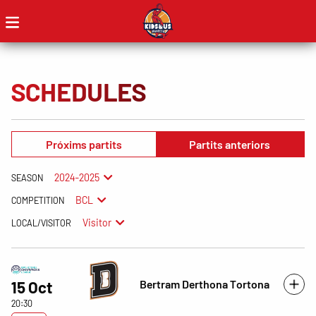
SCHEDULES
Próxims partits
Partits anteriors
2024-2025
SEASON
BCL
COMPETITION
Visitor
LOCAL/VISITOR
Bertram Derthona Tortona
15 Oct
20:30