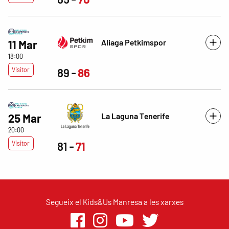
Aliaga Petkimspor
11 Mar
18:00
Visitor
89
86
La Laguna Tenerife
25 Mar
20:00
Visitor
81
71
Segueix el Kids&Us Manresa a les xarxes