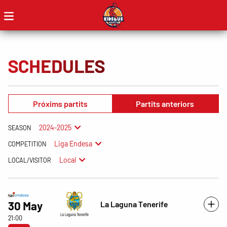
SCHEDULES
Próxims partits
Partits anteriors
2024-2025
SEASON
Liga Endesa
COMPETITION
Local
LOCAL/VISITOR
La Laguna Tenerife
30 May
21:00