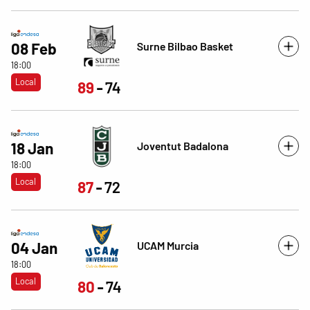
Surne Bilbao Basket
08 Feb
18:00
Local
89
74
Joventut Badalona
18 Jan
18:00
Local
87
72
UCAM Murcia
04 Jan
18:00
Local
80
74