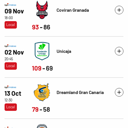
Coviran Granada
09 Nov
18:00
Local
93
86
Unicaja
02 Nov
20:45
Local
109
69
Dreamland Gran Canaria
13 Oct
12:30
Local
79
58