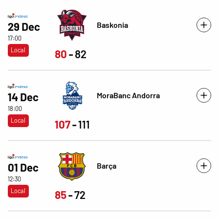
Baskonia
29 Dec
17:00
Local
80
82
MoraBanc Andorra
14 Dec
18:00
Local
107
111
Barça
01 Dec
12:30
Local
85
72