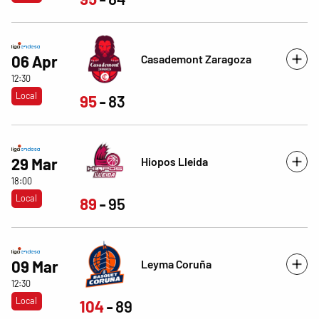
Casademont Zaragoza
06 Apr
12:30
Local
95
83
Hiopos Lleida
29 Mar
18:00
Local
89
95
Leyma Coruña
09 Mar
12:30
Local
104
89