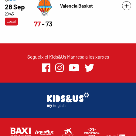
Valencia Basket
28 Sep
20:45
Local
77
73
Segueix el Kids&Us Manresa a les xarxes