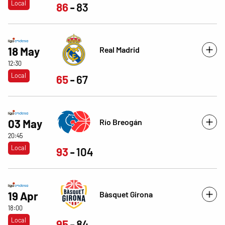
Local
86
83
Real Madrid
18 May
12:30
Local
65
67
Río Breogán
03 May
20:45
Local
93
104
Bàsquet Girona
19 Apr
18:00
Local
95
84