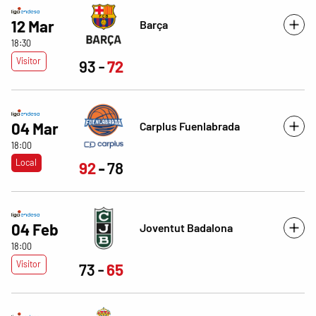
12 Mar
Barça
18:30
Visitor
93
72
Carplus Fuenlabrada
04 Mar
18:00
Local
92
78
04 Feb
Joventut Badalona
18:00
Visitor
73
65