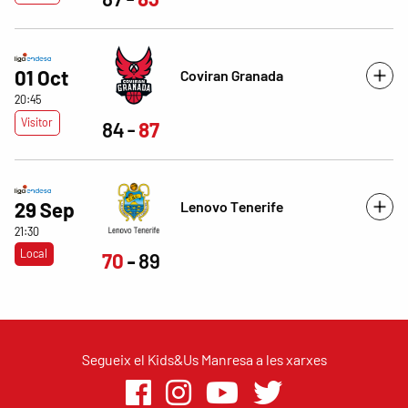
01 Oct
Coviran Granada
20:45
Visitor
84
87
Lenovo Tenerife
29 Sep
21:30
Local
70
89
Segueix el Kids&Us Manresa a les xarxes