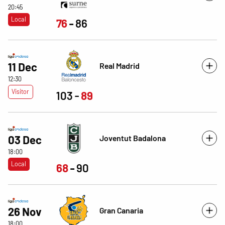
20:45
Local
76
86
11 Dec
Real Madrid
12:30
Visitor
103
89
Joventut Badalona
03 Dec
18:00
Local
68
90
26 Nov
Gran Canaria
18:00