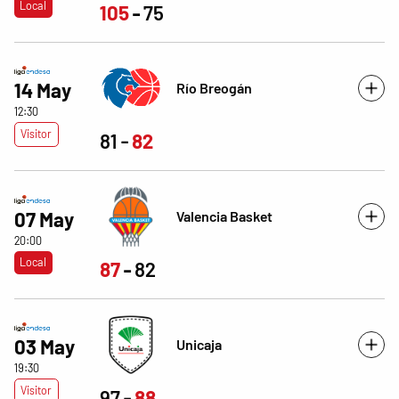
Local
105
75
14 May
Río Breogán
12:30
Visitor
81
82
Valencia Basket
07 May
20:00
Local
87
82
03 May
Unicaja
19:30
Visitor
97
88