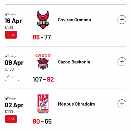
Coviran Granada
16 Apr
17:00
Local
86
77
09 Apr
Cazoo Baskonia
20:00
Visitor
107
92
Monbus Obradoiro
02 Apr
17:00
Local
80
65