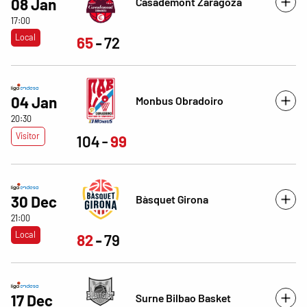
Casademont Zaragoza
08 Jan
17:00
Local
65
72
04 Jan
Monbus Obradoiro
20:30
Visitor
104
99
Bàsquet Girona
30 Dec
21:00
Local
82
79
Surne Bilbao Basket
17 Dec