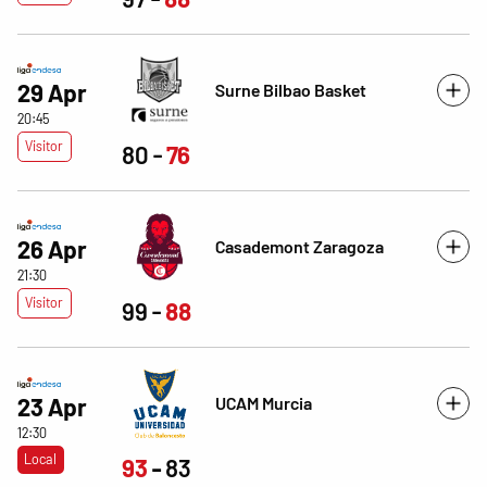
29 Apr
Surne Bilbao Basket
20:45
Visitor
80
76
26 Apr
Casademont Zaragoza
21:30
Visitor
99
88
UCAM Murcia
23 Apr
12:30
Local
93
83