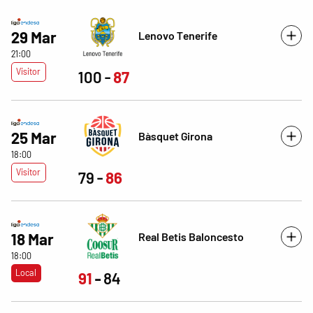
29 Mar
Lenovo Tenerife
21:00
Visitor
100
87
25 Mar
Bàsquet Girona
18:00
Visitor
79
86
Real Betis Baloncesto
18 Mar
18:00
Local
91
84