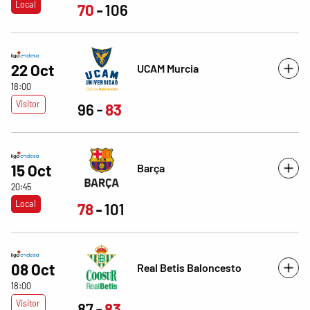
Local
70
106
22 Oct
UCAM Murcia
18:00
Visitor
96
83
Barça
15 Oct
20:45
Local
78
101
08 Oct
Real Betis Baloncesto
18:00
Visitor
87
83