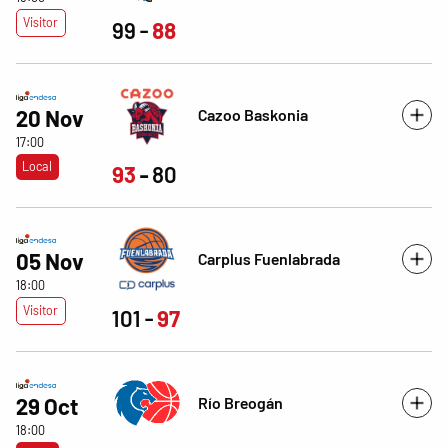
Visitor
99
88
Cazoo Baskonia
20 Nov
17:00
Local
93
80
05 Nov
Carplus Fuenlabrada
18:00
Visitor
101
97
Río Breogán
29 Oct
18:00