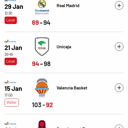
Real Madrid
29 Jan
12:30
Local
69
94
Unicaja
21 Jan
20:45
Local
94
98
15 Jan
Valencia Basket
17:00
Visitor
103
92