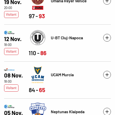
Umana Reyer Venice
19 Nov.
20:00
Visitant
97
93
U-BT Cluj-Napoca
12 Nov.
18:00
Visitant
110
86
08 Nov.
UCAM Murcia
18:00
Visitant
84
65
Neptunas Klaipeda
05 Nov.