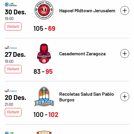
Hapoel Midtown Jerusalem
30 Des.
19:00
Visitant
105
69
27 Des.
Casademont Zaragoza
19:00
Visitant
83
95
Recoletas Salud San Pablo
20 Des.
Burgos
21:00
Visitant
100
102