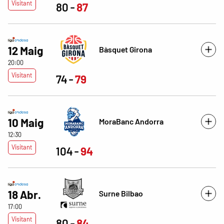
Visitant
80
87
12 Maig
Bàsquet Girona
20:00
Visitant
74
79
10 Maig
MoraBanc Andorra
12:30
Visitant
104
94
18 Abr.
Surne Bilbao
17:00
Visitant
80
84