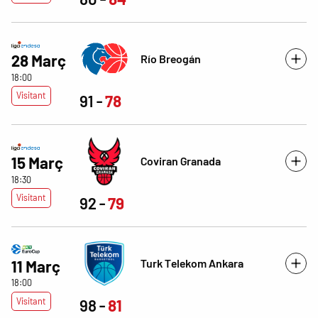
28 Març
Río Breogán
18:00
Visitant
91
78
15 Març
Coviran Granada
18:30
Visitant
92
79
Turk Telekom Ankara
11 Març
18:00
Visitant
98
81