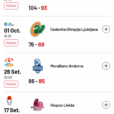
Visitant
104
93
Cedevita Olimpija Ljubljana
01 Oct.
18:30
Visitant
76
69
MoraBanc Andorra
26 Set.
20:00
86
85
Visitant
Hiopos Lleida
17 Set.