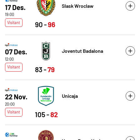
Slask Wroclaw
17 Des.
19:00
Visitant
90
96
07 Des.
Joventut Badalona
12:00
Visitant
83
79
22 Nov.
Unicaja
20:00
Visitant
105
82