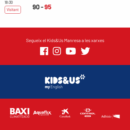
18:30
90
95
Visitant
Segueix el Kids&Us Manresa a les xarxes