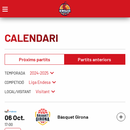
CALENDARI
Pròxims partits
Partits anteriors
2024-2025
TEMPORADA
Liga Endesa
COMPETICIÓ
Visitant
LOCAL/VISITANT
06 Oct.
Bàsquet Girona
17:00