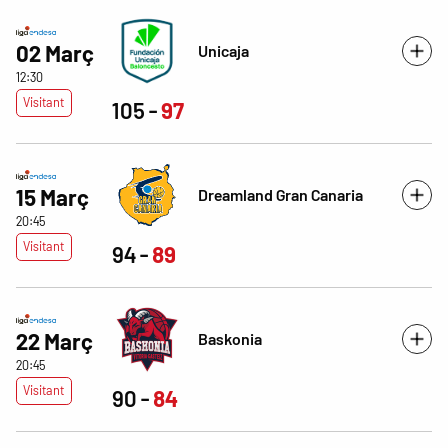
02 Març
Unicaja
12:30
Visitant
105
97
15 Març
Dreamland Gran Canaria
20:45
Visitant
94
89
22 Març
Baskonia
20:45
Visitant
90
84