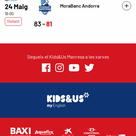
24 Maig
MoraBanc Andorra
18:00
Visitant
83
81
Segueix el Kids&Us Manresa a les xarxes