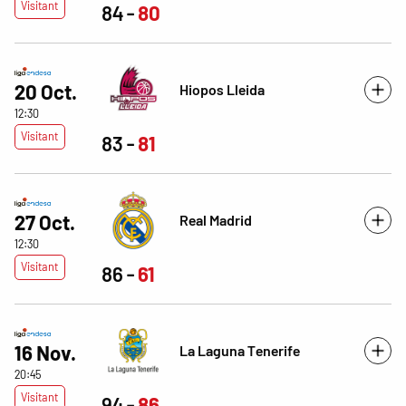
Visitant
84
80
20 Oct.
Hiopos Lleida
12:30
Visitant
83
81
27 Oct.
Real Madrid
12:30
Visitant
86
61
16 Nov.
La Laguna Tenerife
20:45
Visitant
94
86