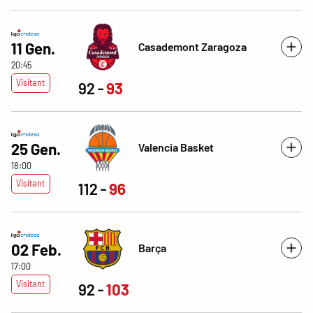
11 Gen.
Casademont Zaragoza
20:45
Visitant
92
93
25 Gen.
Valencia Basket
18:00
Visitant
112
96
02 Feb.
Barça
17:00
Visitant
92
103