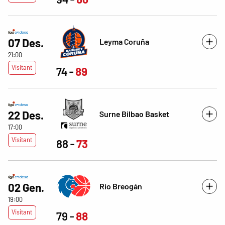
07 Des.
Leyma Coruña
21:00
Visitant
74
89
22 Des.
Surne Bilbao Basket
17:00
Visitant
88
73
02 Gen.
Río Breogán
19:00
Visitant
79
88