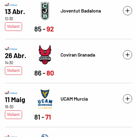
13 Abr.
Joventut Badalona
12:30
Visitant
85
92
26 Abr.
Coviran Granada
14:30
Visitant
86
80
11 Maig
UCAM Murcia
18:30
Visitant
81
71