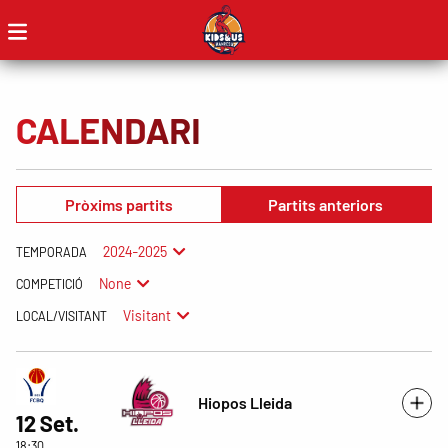
CALENDARI
Pròxims partits
Partits anteriors
2024-2025
TEMPORADA
None
COMPETICIÓ
Visitant
LOCAL/VISITANT
Hiopos Lleida
12 Set.
18:30