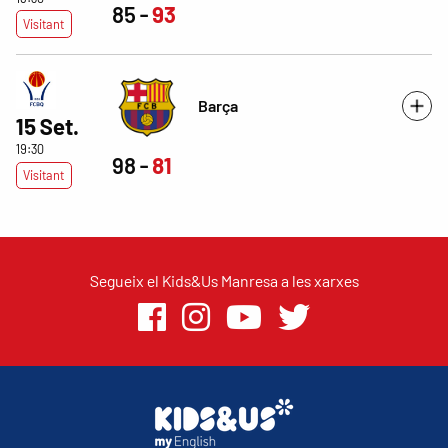
85
93
Visitant
Barça
15 Set.
19:30
98
81
Visitant
Segueix el Kids&Us Manresa a les xarxes