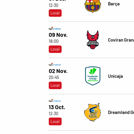
Barça
12:30
Local
09 Nov.
Coviran Gra
18:00
Local
02 Nov.
Unicaja
20:45
Local
13 Oct.
Dreamland G
12:30
Local