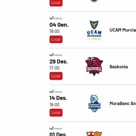
Local
04 Gen.
UCAM Murcia
18:00
Local
29 Des.
Baskonia
17:00
Local
14 Des.
MoraBanc An
18:00
Local
01 Des.