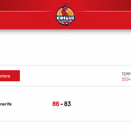
TEMP
eriors
2024
86
83
nerife