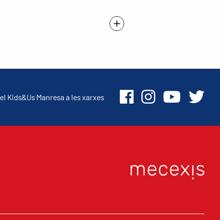
el Kids&Us Manresa a les xarxes