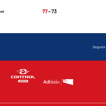
77
73
ket
Segueix 