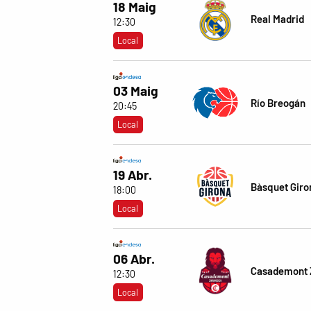
18 Maig
Real Madrid
12:30
Local
03 Maig
Río Breogán
20:45
Local
19 Abr.
Bàsquet Giro
18:00
Local
06 Abr.
Casademont 
12:30
Local