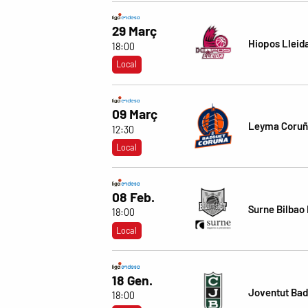
29 Març
Hiopos Lleid
18:00
Local
09 Març
Leyma Coru
12:30
Local
08 Feb.
Surne Bilbao
18:00
Local
18 Gen.
Joventut Bad
18:00