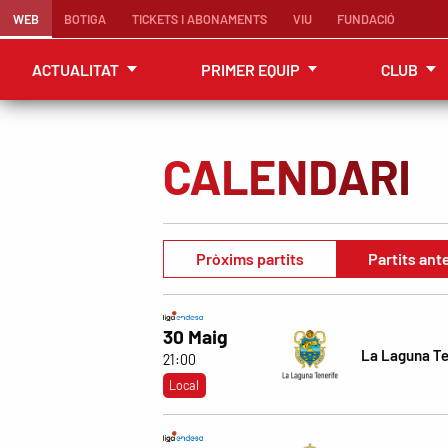
WEB
BOTIGA
TICKETS I ABONAMENTS
VIU
FUNDACIÓ
ACTUALITAT
PRIMER EQUIP
CLUB
CALENDARI
Pròxims partits
Partits ant
30 Maig
La Laguna Te
21:00
Local