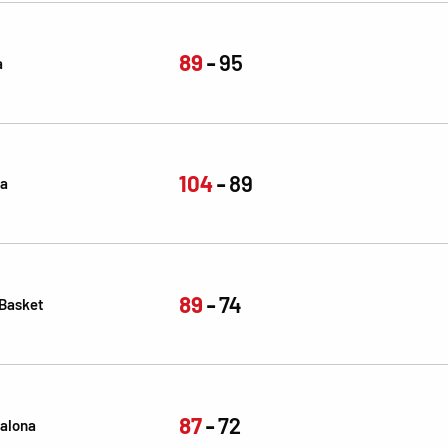
89
95
a
104
89
ña
89
74
 Basket
87
72
alona