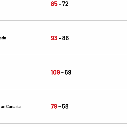
85
72
93
86
nada
109
69
79
58
ran Canaria