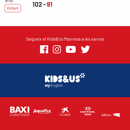
18:00
102
91
Visitant
Segueix el Kids&Us Manresa a les xarxes