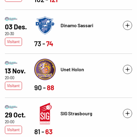
Dinamo Sassari
03 Des.
20:30
Visitant
73
74
Unet Holon
13 Nov.
20:00
Visitant
90
88
SIG Strasbourg
29 Oct.
20:00
Visitant
81
63