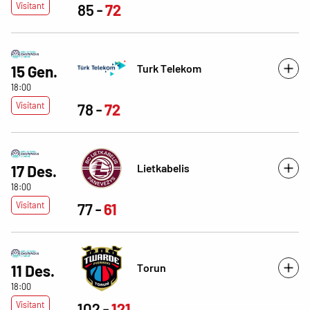
Visitant
85
72
Turk Telekom
15 Gen.
18:00
Visitant
78
72
Lietkabelis
17 Des.
18:00
Visitant
77
61
Torun
11 Des.
18:00
Visitant
102
121