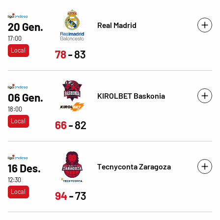
Real Madrid
20 Gen.
17:00
Local
78
83
KIROLBET Baskonia
06 Gen.
18:00
Local
66
82
Tecnyconta Zaragoza
16 Des.
12:30
Local
94
73