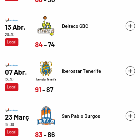
Delteco GBC
13 Abr.
20:30
Local
84
74
Iberostar Tenerife
07 Abr.
12:30
Local
91
87
San Pablo Burgos
23 Març
18:00
Local
83
86