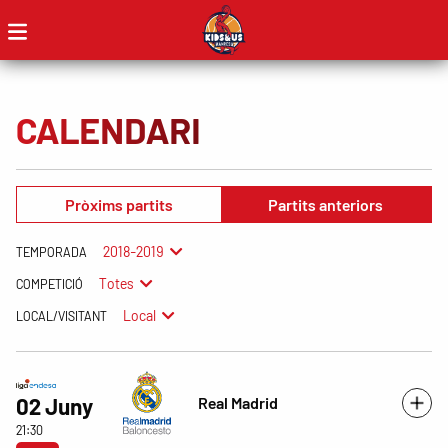
CALENDARI
Pròxims partits
Partits anteriors
2018-2019
TEMPORADA
Totes
COMPETICIÓ
Local
LOCAL/VISITANT
Real Madrid
02 Juny
21:30