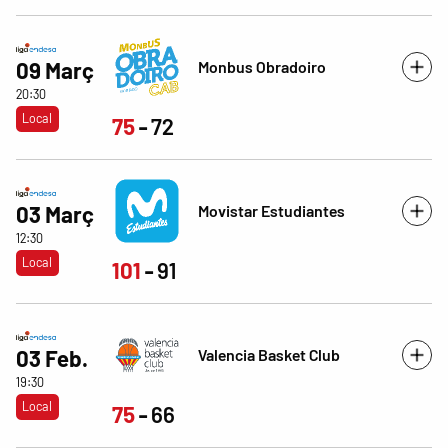
Monbus Obradoiro
09 Març
20:30
Local
75
72
Movistar Estudiantes
03 Març
12:30
Local
101
91
Valencia Basket Club
03 Feb.
19:30
Local
75
66