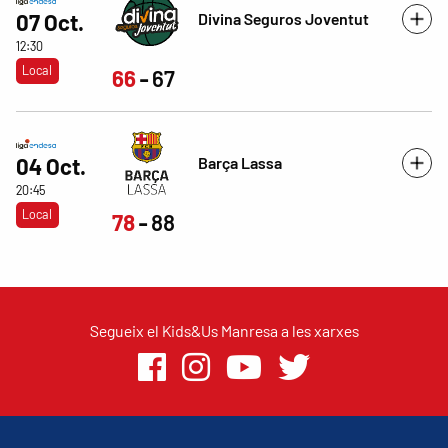
Divina Seguros Joventut
07 Oct.
12:30
Local
66
67
Barça Lassa
04 Oct.
20:45
Local
78
88
Segueix el Kids&Us Manresa a les xarxes