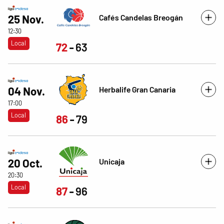
Cafés Candelas Breogán
25 Nov.
12:30
Local
72
63
Herbalife Gran Canaria
04 Nov.
17:00
Local
86
79
Unicaja
20 Oct.
20:30
Local
87
96