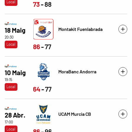
Local
73
88
Montakit Fuenlabrada
18 Maig
20:30
Local
86
77
MoraBanc Andorra
10 Maig
19:15
Local
64
77
UCAM Murcia CB
28 Abr.
17:00
Local
86
96