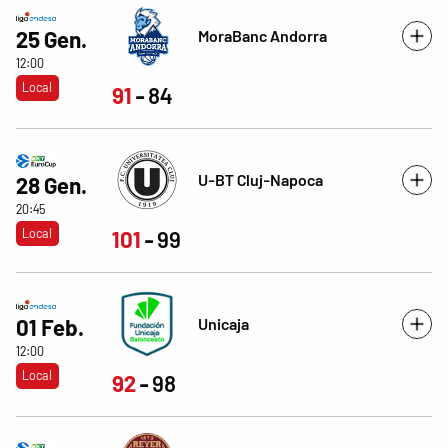
MoraBanc Andorra
25 Gen.
12:00
Local
91
84
U-BT Cluj-Napoca
28 Gen.
20:45
Local
101
99
Unicaja
01 Feb.
12:00
Local
92
98