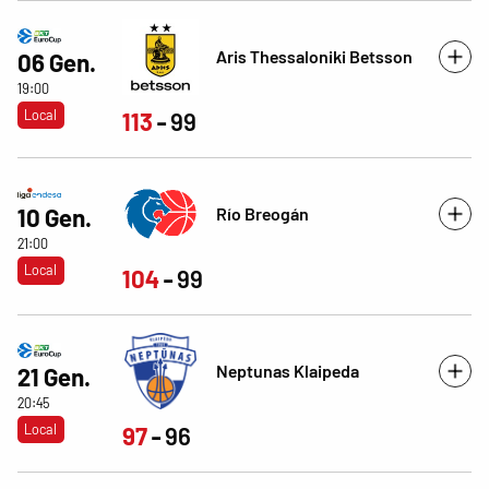
Aris Thessaloniki Betsson
06 Gen.
19:00
Local
113
99
Río Breogán
10 Gen.
21:00
Local
104
99
Neptunas Klaipeda
21 Gen.
20:45
Local
97
96