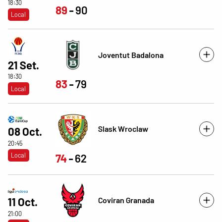
18:30
89
90
Local
Joventut Badalona
21 Set.
18:30
83
79
Local
Slask Wroclaw
08 Oct.
20:45
Local
74
62
Coviran Granada
11 Oct.
21:00