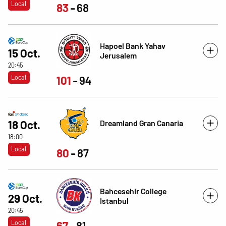
Local
83
68
Hapoel Bank Yahav
15 Oct.
Jerusalem
20:45
Local
101
94
Dreamland Gran Canaria
18 Oct.
18:00
Local
80
87
Bahcesehir College
29 Oct.
Istanbul
20:45
Local
67
81