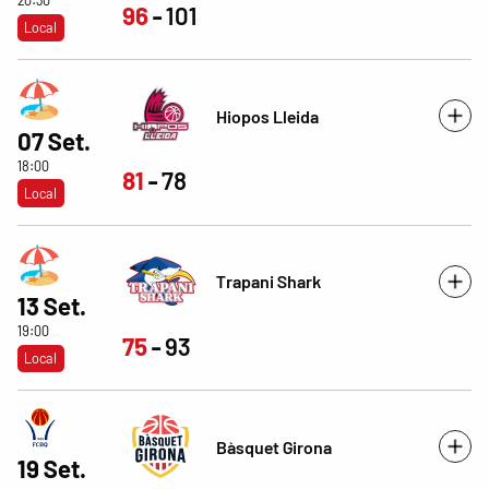
20:30
96
101
Local
Hiopos Lleida
07 Set.
18:00
81
78
Local
Trapani Shark
13 Set.
19:00
75
93
Local
Bàsquet Girona
19 Set.