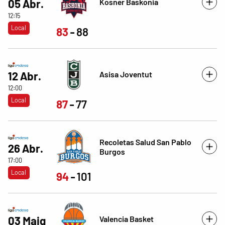
Kosner Baskonia
05 Abr.
12:15
Local
83
88
Asisa Joventut
12 Abr.
12:00
Local
87
77
Recoletas Salud San Pablo
26 Abr.
Burgos
17:00
Local
94
101
Valencia Basket
03 Maig