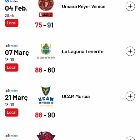
Umana Reyer Venice
04 Feb.
20:45
Local
75
91
La Laguna Tenerife
07 Març
18:00
Local
86
80
UCAM Murcia
21 Març
18:00
Local
86
90