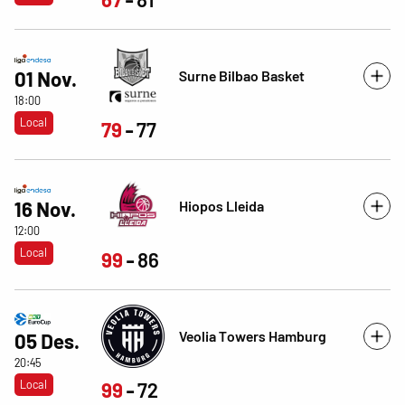
Surne Bilbao Basket
01 Nov.
18:00
Local
79
77
Hiopos Lleida
16 Nov.
12:00
Local
99
86
Veolia Towers Hamburg
05 Des.
20:45
Local
99
72