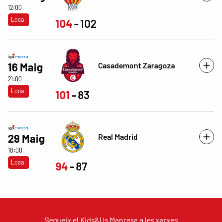
12:00
Local
104
102
Casademont Zaragoza
16 Maig
21:00
Local
101
83
Real Madrid
29 Maig
18:00
Local
94
87
Segueix el Kids&Us Manresa a les xarxes