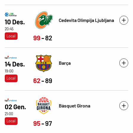
Cedevita Olimpija Ljubljana
10 Des.
20:45
Local
99
82
Barça
14 Des.
19:00
Local
62
89
Bàsquet Girona
02 Gen.
21:00
Local
95
97